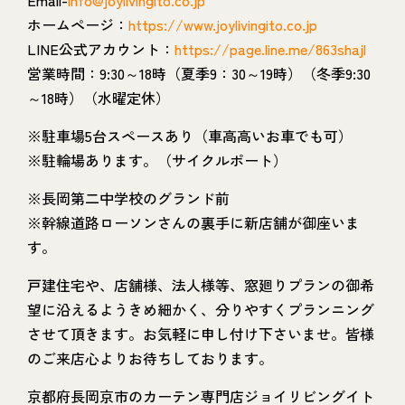
ホームページ：
https://www.joylivingito.co.jp
LINE公式アカウント：
https://page.line.me/863shajl
営業時間：9:30～18時（夏季9：30～19時）（冬季9:30
～18時）（水曜定休）
※駐車場5台スペースあり（車高高いお車でも可）
※駐輪場あります。（サイクルポート）
※長岡第二中学校のグランド前
※幹線道路ローソンさんの裏手に新店舗が御座いま
す。
戸建住宅や、店舗様、法人様等、窓廻りプランの御希
望に沿えるようきめ細かく、分りやすくプランニング
させて頂きます。お気軽に申し付け下さいませ。皆様
のご来店心よりお待ちしております。
京都府長岡京市のカーテン専門店ジョイリビングイト