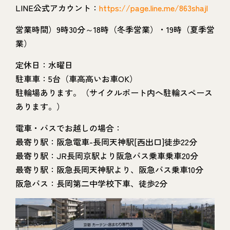
LINE公式アカウント：
https://page.line.me/863shajl
営業時間）9時30分～18時（冬季営業）・19時（夏季営
業）
定休日：水曜日
駐車車：5台（車高高いお車OK）
駐輪場あります。（サイクルポート内へ駐輪スペース
あります。）
電車・バスでお越しの場合：
最寄り駅：阪急電車-長岡天神駅[西出口]徒歩22分
最寄り駅：JR長岡京駅より阪急バス乗車乗車20分
最寄り駅：阪急長岡天神駅より、阪急バス乗車10分
阪急バス：長岡第二中学校下車、徒歩2分