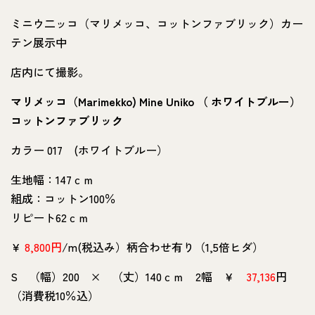
ミニウ二ッコ（マリメッコ、コットンファブリック）カー
テン展示中
店内にて撮影。
マリメッコ（Marimekko) Mine Uniko （ ホワイトブルー）
コットンファブリック
カラー 017 (ホワイトブルー）
生地幅：147ｃｍ
組成：コットン100％
リピート62ｃｍ
￥
8,800円
/m(税込み）柄合わせ有り（1,5倍ヒダ）
S （幅）200 × （丈）140ｃｍ 2幅 ￥
37,136
円
（消費税10％込）