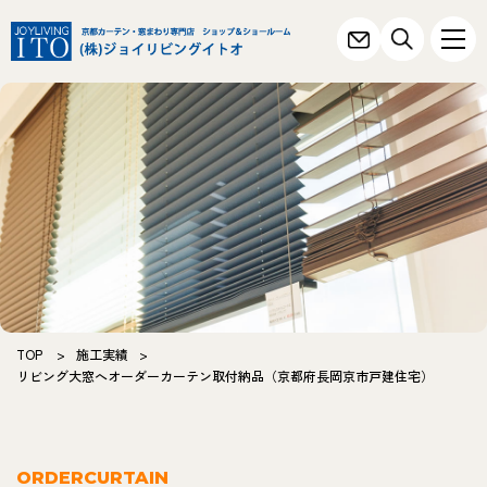
TOP
>
施工実績
>
リビング大窓へオーダーカーテン取付納品（京都府長岡京市戸建住宅）
ORDERCURTAIN