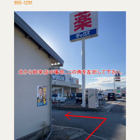
955-1291