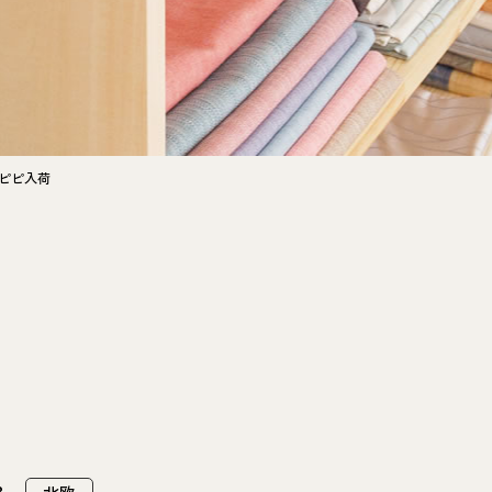
）ピピ入荷
8