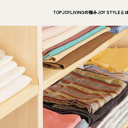
TOP
JOYLIVINGの強み
JOY STYLEと