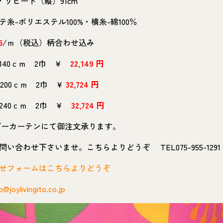
m・リピート（縦）91cm
糸-ポリエステル100%・横糸-綿100％
6
/ｍ（税込）柄合わせ込み
×140ｃｍ 2巾 ￥
22,149 円
×200ｃｍ 2巾 ￥
32,724 円
×240ｃｍ 2巾 ￥
32,724 円
ーカーテンにて御注文承ります。
い合わせ下さいませ。こちらよりどうぞ TEL075-955-1291
せフォームはこちらよりどうぞ
o@joylivingito.co.jp