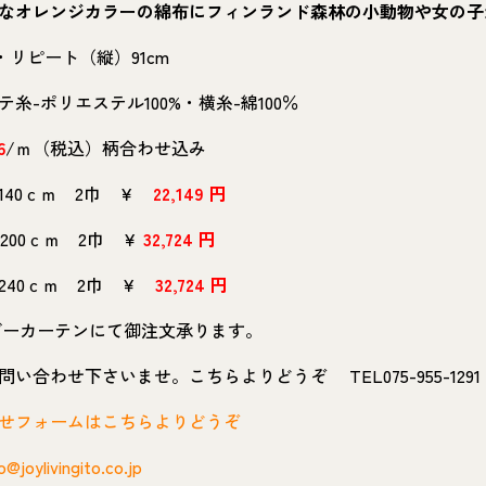
なオレンジカラーの綿布にフィンランド森林の小動物や女の子
m・リピート（縦）91cm
糸-ポリエステル100%・横糸-綿100％
6
/ｍ（税込）柄合わせ込み
×140ｃｍ 2巾 ￥
22,149 円
×200ｃｍ 2巾 ￥
32,724 円
×240ｃｍ 2巾 ￥
32,724 円
ーカーテンにて御注文承ります。
い合わせ下さいませ。こちらよりどうぞ TEL075-955-1291
せフォームはこちらよりどうぞ
o@joylivingito.co.jp