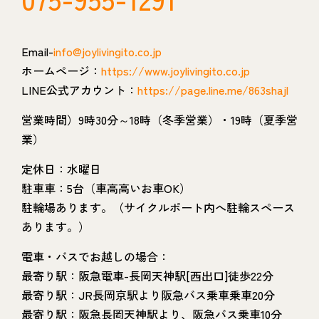
Email-
info@joylivingito.co.jp
ホームページ：
https://www.joylivingito.co.jp
LINE公式アカウント：
https://page.line.me/863shajl
営業時間）9時30分～18時（冬季営業）・19時（夏季営
業）
定休日：水曜日
駐車車：5台（車高高いお車OK）
駐輪場あります。（サイクルポート内へ駐輪スペース
あります。）
電車・バスでお越しの場合：
最寄り駅：阪急電車-長岡天神駅[西出口]徒歩22分
最寄り駅：JR長岡京駅より阪急バス乗車乗車20分
最寄り駅：阪急長岡天神駅より、阪急バス乗車10分