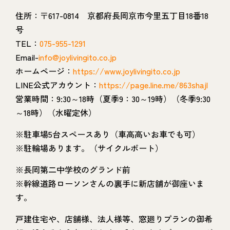
住所：〒617-0814 京都府長岡京市今里五丁目18番18
号
TEL：
075-955-1291
Email-
info@joylivingito.co.jp
ホームページ：
https://www.joylivingito.co.jp
LINE公式アカウント：
https://page.line.me/863shajl
営業時間：9:30～18時（夏季9：30～19時）（冬季9:30
～18時）（水曜定休）
※駐車場5台スペースあり（車高高いお車でも可）
※駐輪場あります。（サイクルポート）
※長岡第二中学校のグランド前
※幹線道路ローソンさんの裏手に新店舗が御座いま
す。
戸建住宅や、店舗様、法人様等、窓廻りプランの御希