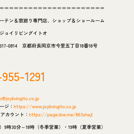
＝＝＝＝＝＝＝＝＝＝＝＝＝＝＝＝＝＝＝＝＝＝
ーテン＆窓廻り専門店、ショップ＆ショールーム
ジョイリビングイトオ
17-0814 京都府長岡京市今里五丁目18番18号
-955-1291
o@joylivingito.co.jp
ージ：
https://www.joylivingito.co.jp
公式アカウント：
https://page.line.me/863shajl
）9時30分～18時（冬季営業）・19時（夏季営業）