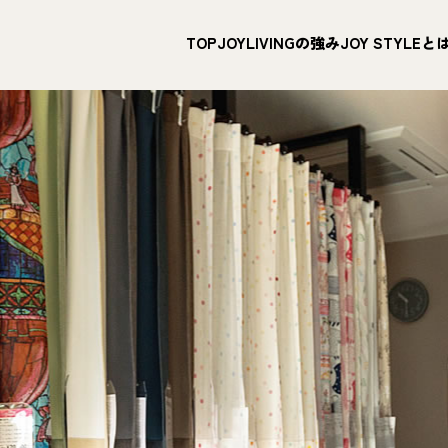
TOP
JOYLIVINGの強み
JOY STYLEと