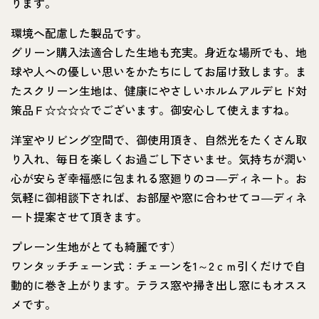
ります。
環境へ配慮した製品です。
グリーン購入法適合した生地も充実。身近な場所でも、地
球や人への優しい思いをかたちにしてお届け致します。ま
たスクリーン生地は、健康にやさしいホルムアルデヒド対
策品Ｆ☆☆☆☆でございます。御安心して使えますね。
洋室やリビング空間で、御使用頂き、自然光をたくさん取
り入れ、毎日を楽しくお過ごし下さいませ。気持ちが潤い
心が安らぎ幸福感に包まれる窓廻りのコ―ディネート。お
気軽に御相談下されば、お部屋や窓に合わせてコ―ディネ
ート提案させて頂きます。
プレーン生地がとても綺麗です）
ワンタッチチェーン式：チェーンを1～2ｃｍ引くだけで自
動的に巻き上がります。テラス窓や掃き出し窓にもオスス
メです。