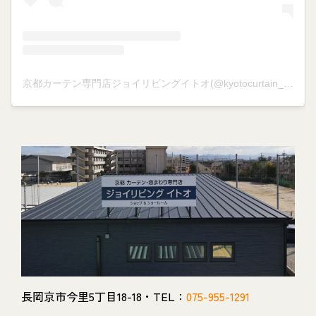
京都カーテン専門店ジョイリビングイトオ(@kyotocurtain_joylivingito)がシェアした投稿
長岡京市今里5丁目18-18・TEL：
075-955-1291