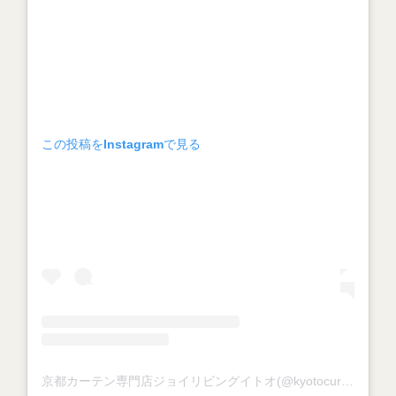
この投稿をInstagramで見る
京都カーテン専門店ジョイリビングイトオ(@kyotocurtain_joylivingito)がシェアした投稿