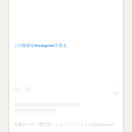
この投稿をInstagramで見る
京都カーテン専門店ジョイリビングイトオ(@kyotocurtain_joylivingito)がシェアした投稿