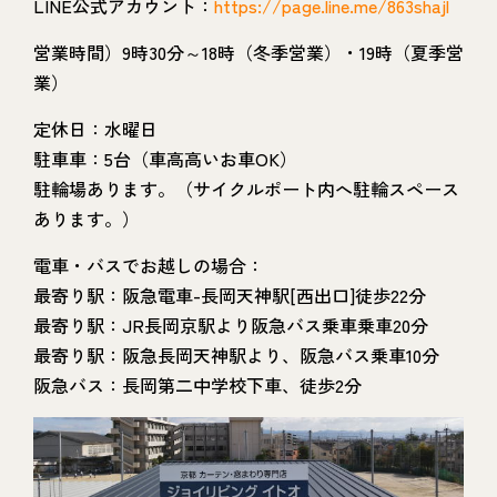
LINE公式アカウント：
https://page.line.me/863shajl
営業時間）9時30分～18時（冬季営業）・19時（夏季営
業）
定休日：水曜日
駐車車：5台（車高高いお車OK）
駐輪場あります。（サイクルポート内へ駐輪スペース
あります。）
電車・バスでお越しの場合：
最寄り駅：阪急電車-長岡天神駅[西出口]徒歩22分
最寄り駅：JR長岡京駅より阪急バス乗車乗車20分
最寄り駅：阪急長岡天神駅より、阪急バス乗車10分
阪急バス：長岡第二中学校下車、徒歩2分