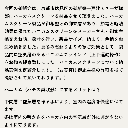
今回の御紹介は、京都市伏見区の御新築一戸建てユーザ様
邸にハニカムスクリーンを納品させて頂きました。ハニカ
ムスクリーン製品が御希望との御来店があり、節電と断熱
効果に優れたハニカムスクリーンをメーカーさんと御施主
様交えお話、採寸を行い、製品サイズ、納まり、色柄をお
決め頂きました。真冬の窓廻りよりの寒さ対策として、製
品内に空気層のあるハニカムブラインド（上下運動操作）
をお勧め提案致しました。ハニカムスクリーンについて納
品実例を御紹介します。（お写真は御施主様の許可を得て
撮影させて頂いております。）
ハニカム（ハチの巣状形）にするメリットは？
中間層に空気層を作る事により、室内の温度を快適に保て
ます。
冬は室内の暖かさをハニカム内の空気層が外に逃がさない
ように守ります。