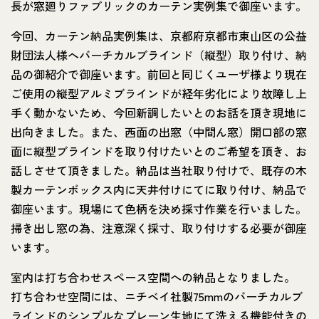
長が窓廻りファブリックのカーテン実例集で御座います。
今回、カーテン納品実例集は、京都府京都市東山区の公益
財団法人様へバーチカルブラインド（縦型）取り付け、納
品の御紹介で御座います。前回と同じくユーザ様より現在
ご使用の縦型アルミブラインドが経年劣化により故障し上
手く動かないため、今回新調したいとのお話を頂き現地に
出向きました。また、西面の出窓（中間ん窓）開口部の窓
面に縦型ブラインドを取り付けたいとのご希望を頂き、お
話しさせて頂きました。納品は当社取り付けで、既存の木
製カーテンボックス内に天井付けにてに取り付け、納品で
御座います。現場にて色柄を決め採寸作業を行いました。
掃き出し窓の為、注意深く採寸、取り付けする必要が御座
います。
室内は打ち合わせスペース空間への納品となりました。
打ち合わせ空間には、ニチベイ社製75mmのバーチカルブ
ラインドのシンプルなプレーン生地にて洗える機能付きの