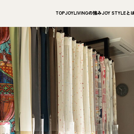
TOP
JOYLIVINGの強み
JOY STYLEと