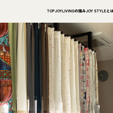
TOP
JOYLIVINGの強み
JOY STYLEと