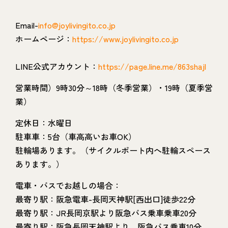
Email-
info@joylivingito.co.jp
ホームページ：
https://www.joylivingito.co.jp
LINE公式アカウント：
https://page.line.me/863shajl
営業時間）9時30分～18時（冬季営業）・19時（夏季営
業）
定休日：水曜日
駐車車：5台（車高高いお車OK）
駐輪場あります。（サイクルポート内へ駐輪スペース
あります。）
電車・バスでお越しの場合：
最寄り駅：阪急電車-長岡天神駅[西出口]徒歩22分
最寄り駅：JR長岡京駅より阪急バス乗車乗車20分
最寄り駅：阪急長岡天神駅より、阪急バス乗車10分