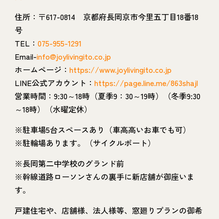
住所：〒617-0814 京都府長岡京市今里五丁目18番18
号
TEL：
075-955-1291
Email-
info@joylivingito.co.jp
ホームページ：
https://www.joylivingito.co.jp
LINE公式アカウント：
https://page.line.me/863shajl
営業時間：9:30～18時（夏季9：30～19時）（冬季9:30
～18時）（水曜定休）
※駐車場5台スペースあり（車高高いお車でも可）
※駐輪場あります。（サイクルポート）
※長岡第二中学校のグランド前
※幹線道路ローソンさんの裏手に新店舗が御座いま
す。
戸建住宅や、店舗様、法人様等、窓廻りプランの御希