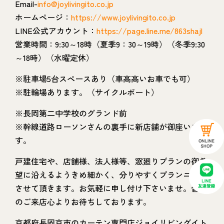
Email-
info@joylivingito.co.jp
ホームページ：
https://www.joylivingito.co.jp
LINE公式アカウント：
https://page.line.me/863shajl
営業時間：9:30～18時（夏季9：30～19時）（冬季9:30
～18時）（水曜定休）
※駐車場5台スペースあり（車高高いお車でも可）
※駐輪場あります。（サイクルポート）
※長岡第二中学校のグランド前
※幹線道路ローソンさんの裏手に新店舗が御座いま
す。
戸建住宅や、店舗様、法人様等、窓廻りプランの御希
望に沿えるようきめ細かく、分りやすくプランニング
させて頂きます。お気軽に申し付け下さいませ。皆様
のご来店心よりお待ちしております。
京都府長岡京市のカーテン専門店ジョイリビングイト