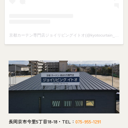
京都カーテン専門店ジョイリビングイトオ(@kyotocurtain_joylivingito)がシェアした投稿
長岡京市今里5丁目18-18・TEL：
075-955-1291