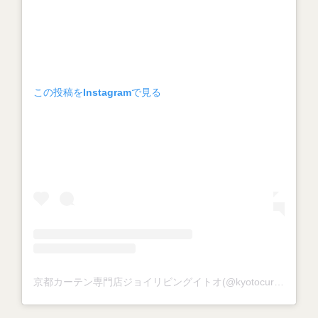
この投稿をInstagramで見る
京都カーテン専門店ジョイリビングイトオ(@kyotocurtain_joylivingito)がシェアした投稿