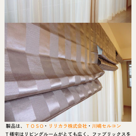
製品は、
ＴＯＳO
・
リリカラ株式会社
・
川嶋セルコン
Ｔ様宅はリビングルームがとても広く、ファブリックスを