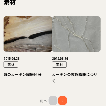
素材
2015.06.26
2015.06.26
素材
素材
麻のカーテン繊維区分
カーテンの天然繊維につい
て
前へ
1
2