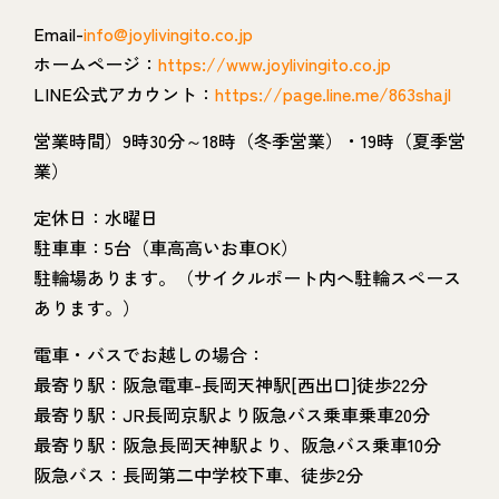
Email-
info@joylivingito.co.jp
ホームページ：
https://www.joylivingito.co.jp
LINE公式アカウント：
https://page.line.me/863shajl
営業時間）9時30分～18時（冬季営業）・19時（夏季営
業）
定休日：水曜日
駐車車：5台（車高高いお車OK）
駐輪場あります。（サイクルポート内へ駐輪スペース
あります。）
電車・バスでお越しの場合：
最寄り駅：阪急電車-長岡天神駅[西出口]徒歩22分
最寄り駅：JR長岡京駅より阪急バス乗車乗車20分
最寄り駅：阪急長岡天神駅より、阪急バス乗車10分
阪急バス：長岡第二中学校下車、徒歩2分