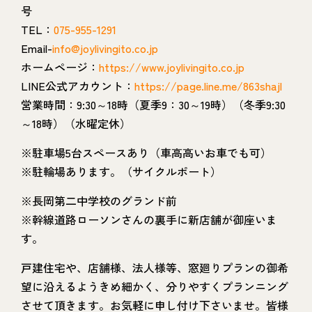
号
TEL：
075-955-1291
Email-
info@joylivingito.co.jp
ホームページ：
https://www.joylivingito.co.jp
LINE公式アカウント：
https://page.line.me/863shajl
営業時間：9:30～18時（夏季9：30～19時）（冬季9:30
～18時）（水曜定休）
※駐車場5台スペースあり（車高高いお車でも可）
※駐輪場あります。（サイクルポート）
※長岡第二中学校のグランド前
※幹線道路ローソンさんの裏手に新店舗が御座いま
す。
戸建住宅や、店舗様、法人様等、窓廻りプランの御希
望に沿えるようきめ細かく、分りやすくプランニング
させて頂きます。お気軽に申し付け下さいませ。皆様