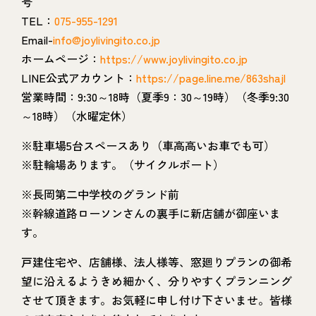
号
TEL：
075-955-1291
Email-
info@joylivingito.co.jp
ホームページ：
https://www.joylivingito.co.jp
LINE公式アカウント：
https://page.line.me/863shajl
営業時間：9:30～18時（夏季9：30～19時）（冬季9:30
～18時）（水曜定休）
※駐車場5台スペースあり（車高高いお車でも可）
※駐輪場あります。（サイクルポート）
※長岡第二中学校のグランド前
※幹線道路ローソンさんの裏手に新店舗が御座いま
す。
戸建住宅や、店舗様、法人様等、窓廻りプランの御希
望に沿えるようきめ細かく、分りやすくプランニング
させて頂きます。お気軽に申し付け下さいませ。皆様