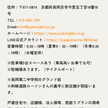
住所：〒617-0814 京都府長岡京市今里五丁目18番18
号
TEL：
075-955-1291
Email-
info@joylivingito.co.jp
ホームページ：
https://www.joylivingito.co.jp
LINE公式アカウント：
https://page.line.me/863shajl
営業時間：9:30～18時（夏季9：30～19時）（冬季9:30
～18時）（水曜定休）
※駐車場5台スペースあり（車高高いお車でも可）
※駐輪場あります。（サイクルポート）
※長岡第二中学校のグランド前
※幹線道路ローソンさんの裏手に新店舗が御座いま
す。
戸建住宅や、店舗様、法人様等、窓廻りプランの御希