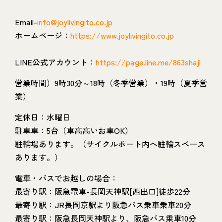
Email-
info@joylivingito.co.jp
ホームページ：
https://www.joylivingito.co.jp
LINE公式アカウント：
https://page.line.me/863shajl
営業時間）9時30分～18時（冬季営業）・19時（夏季営
業）
定休日：水曜日
駐車車：5台（車高高いお車OK）
駐輪場あります。（サイクルポート内へ駐輪スペース
あります。）
電車・バスでお越しの場合：
最寄り駅：阪急電車-長岡天神駅[西出口]徒歩22分
最寄り駅：JR長岡京駅より阪急バス乗車乗車20分
最寄り駅：阪急長岡天神駅より、阪急バス乗車10分