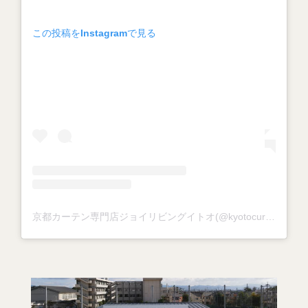
この投稿をInstagramで見る
京都カーテン専門店ジョイリビングイトオ(@kyotocurtain_joylivingito)がシェアした投稿