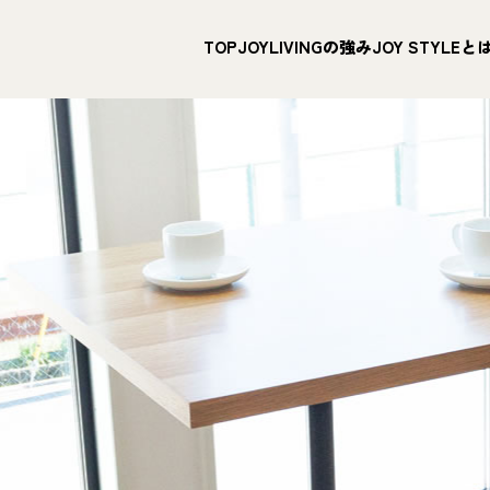
TOP
JOYLIVINGの強み
JOY STYLEと