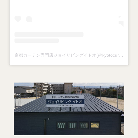
京都カーテン専門店ジョイリビングイトオ(@kyotocurtain_joylivingito)がシェアした投稿