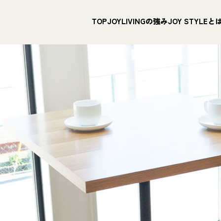
TOP
JOYLIVINGの強み
JOY STYLEと