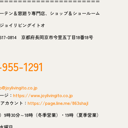
＝＝＝＝＝＝＝＝＝＝＝＝＝＝＝＝＝＝＝＝＝＝
ーテン＆窓廻り専門店、ショップ＆ショールーム
ジョイリビングイトオ
17-0814 京都府長岡京市今里五丁目18番18号
-955-1291
o@joylivingito.co.jp
ージ：
https://www.joylivingito.co.jp
公式アカウント：
https://page.line.me/863shajl
）9時30分～18時（冬季営業）・19時（夏季営業）
水曜日