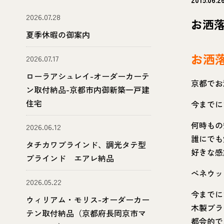
2026.07.28
お洒
夏季休暇の御案内
お洒
2026.07.17
ローラアシュレイ-オーダーカーテ
京都でお
ン取付納品-京都市内御新築一戸建
住宅
今までに
何時もの
2026.06.12
誰にでも
タチカワブラインド、調光タテ型
好きな感
ブラインド エアレ納品
べネウッ
2026.05.22
今までに
ウィリアム・モリス-オーダーカー
木製ブラ
テン取付納品（京都府長岡京市マ
都会的で